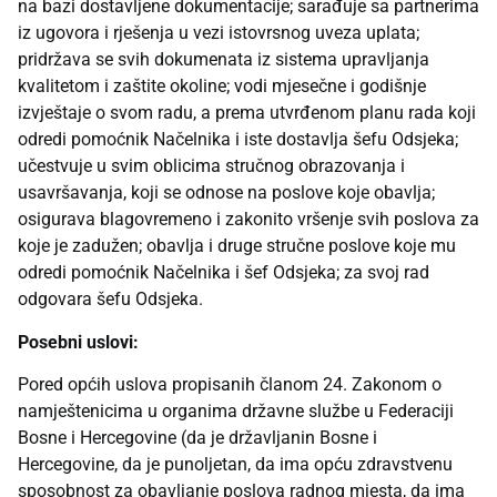
na bazi dostavljene dokumentacije; sarađuje sa partnerima
iz ugovora i rješenja u vezi istovrsnog uveza uplata;
pridržava se svih dokumenata iz sistema upravljanja
kvalitetom i zaštite okoline; vodi mjesečne i godišnje
izvještaje o svom radu, a prema utvrđenom planu rada koji
odredi pomoćnik Načelnika i iste dostavlja šefu Odsjeka;
učestvuje u svim oblicima stručnog obrazovanja i
usavršavanja, koji se odnose na poslove koje obavlja;
osigurava blagovremeno i zakonito vršenje svih poslova za
koje je zadužen; obavlja i druge stručne poslove koje mu
odredi pomoćnik Načelnika i šef Odsjeka; za svoj rad
odgovara šefu Odsjeka.
Posebni uslovi:
Pored općih uslova propisanih članom 24. Zakonom o
namještenicima u organima državne službe u Federaciji
Bosne i Hercegovine (da je državljanin Bosne i
Hercegovine, da je punoljetan, da ima opću zdravstvenu
sposobnost za obavljanje poslova radnog mjesta, da ima