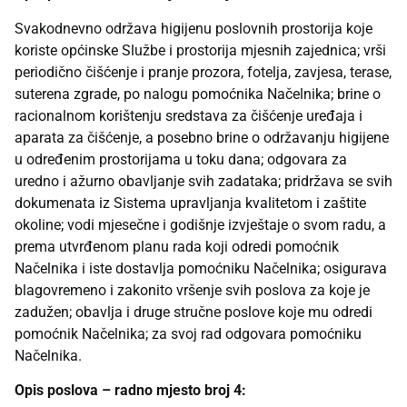
Svakodnevno održava higijenu poslovnih prostorija koje
koriste općinske Službe i prostorija mjesnih zajednica; vrši
periodično čišćenje i pranje prozora, fotelja, zavjesa, terase,
suterena zgrade, po nalogu pomoćnika Načelnika; brine o
racionalnom korištenju sredstava za čišćenje uređaja i
aparata za čišćenje, a posebno brine o održavanju higijene
u određenim prostorijama u toku dana; odgovara za
uredno i ažurno obavljanje svih zadataka; pridržava se svih
dokumenata iz Sistema upravljanja kvalitetom i zaštite
okoline; vodi mjesečne i godišnje izvještaje o svom radu, a
prema utvrđenom planu rada koji odredi pomoćnik
Načelnika i iste dostavlja pomoćniku Načelnika; osigurava
blagovremeno i zakonito vršenje svih poslova za koje je
zadužen; obavlja i druge stručne poslove koje mu odredi
pomoćnik Načelnika; za svoj rad odgovara pomoćniku
Načelnika.
Opis poslova – radno mjesto broj 4: