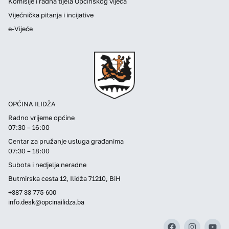
Komisije i radna tijela Općinskog vijeća
Vijećnička pitanja i incijative
e-Vijeće
OPĆINA ILIDŽA
Radno vrijeme općine
07:30 – 16:00
Centar za pružanje usluga građanima
07:30 – 18:00
Subota i nedjelja neradne
Butmirska cesta 12, Ilidža 71210, BiH
+387 33 775-600
info.desk@opcinailidza.ba