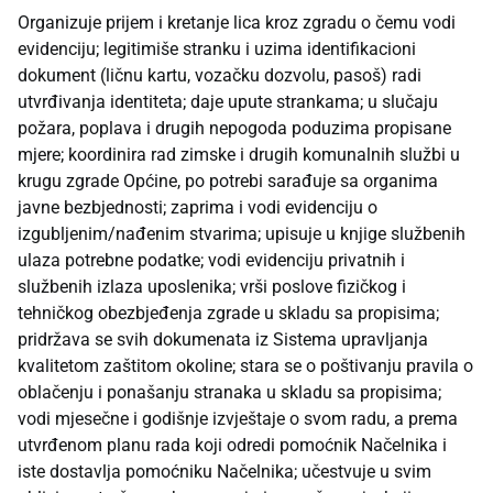
Organizuje prijem i kretanje lica kroz zgradu o čemu vodi
evidenciju; legitimiše stranku i uzima identifikacioni
dokument (ličnu kartu, vozačku dozvolu, pasoš) radi
utvrđivanja identiteta; daje upute strankama; u slučaju
požara, poplava i drugih nepogoda poduzima propisane
mjere; koordinira rad zimske i drugih komunalnih službi u
krugu zgrade Općine, po potrebi sarađuje sa organima
javne bezbjednosti; zaprima i vodi evidenciju o
izgubljenim/nađenim stvarima; upisuje u knjige službenih
ulaza potrebne podatke; vodi evidenciju privatnih i
službenih izlaza uposlenika; vrši poslove fizičkog i
tehničkog obezbjeđenja zgrade u skladu sa propisima;
pridržava se svih dokumenata iz Sistema upravljanja
kvalitetom zaštitom okoline; stara se o poštivanju pravila o
oblačenju i ponašanju stranaka u skladu sa propisima;
vodi mjesečne i godišnje izvještaje o svom radu, a prema
utvrđenom planu rada koji odredi pomoćnik Načelnika i
iste dostavlja pomoćniku Načelnika; učestvuje u svim