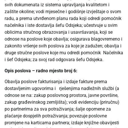
svih dokumenata iz sistema upravljanja kvalitetom i
zaštite okoline; vodi mjesečne i godišnje izvještaje o svom
radu, a prema utvrđenom planu rada koji odredi pomoćnik
načelnika i iste dostavlja šefu Odsjeka; učestvuje u svim
oblicima stručnog obrazovanja i usavršavanja, koji se
odnose na poslove koje obavlja; osigurava blagovremeno i
zakonito vršenje svih poslova za koje je zadužen; obavlja i
druge stručne poslove koje mu odredi pomoćnik Načelnika
i šef Odsjeka; za svoj rad odgovara šefu Odsjeka.
Opis poslova – radno mjesto broj 6:
Obavlja poslove fakturisanja i izdaje fakture prema
dostavljenim ugovorima i rješenjima nadležnih službi (a
odnose se na: zakup poslovnog prostora, javne površine,
zakup građevinskog zemljišta); vodi evidenciju (priručnu)
po partnerima za sva potraživanja; šalje opomene za
plaćanje dospjelih potraživanja; povezuje poslovne
promjene na karticama partnera; izdaje knjižne obavijesti