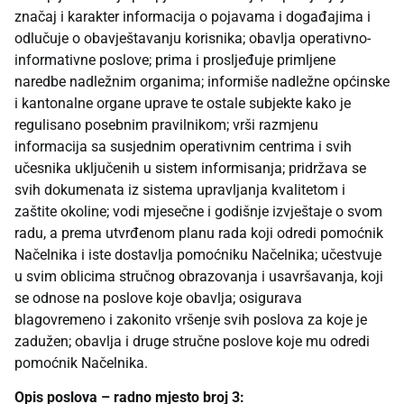
značaj i karakter informacija o pojavama i događajima i
odlučuje o obavještavanju korisnika; obavlja operativno-
informativne poslove; prima i prosljeđuje primljene
naredbe nadležnim organima; informiše nadležne općinske
i kantonalne organe uprave te ostale subjekte kako je
regulisano posebnim pravilnikom; vrši razmjenu
informacija sa susjednim operativnim centrima i svih
učesnika uključenih u sistem informisanja; pridržava se
svih dokumenata iz sistema upravljanja kvalitetom i
zaštite okoline; vodi mjesečne i godišnje izvještaje o svom
radu, a prema utvrđenom planu rada koji odredi pomoćnik
Načelnika i iste dostavlja pomoćniku Načelnika; učestvuje
u svim oblicima stručnog obrazovanja i usavršavanja, koji
se odnose na poslove koje obavlja; osigurava
blagovremeno i zakonito vršenje svih poslova za koje je
zadužen; obavlja i druge stručne poslove koje mu odredi
pomoćnik Načelnika.
Opis poslova – radno mjesto broj 3: