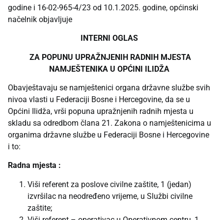
godine i 16-02-965-4/23 od 10.1.2025. godine, općinski
načelnik objavljuje
INTERNI OGLAS
ZA POPUNU UPRAŽNJENIH RADNIH MJESTA
NAMJEŠTENIKA U OPĆINI ILIDŽA
Obavještavaju se namještenici organa državne službe svih
nivoa vlasti u Federaciji Bosne i Hercegovine, da se u
Općini Ilidža, vrši popuna upražnjenih radnih mjesta u
skladu sa odredbom člana 21. Zakona o namještenicima u
organima državne službe u Federaciji Bosne i Hercegovine
i to:
Radna mjesta :
Viši referent za poslove civilne zaštite, 1 (jedan)
izvršilac na neodređeno vrijeme, u Službi civilne
zaštite;
Viši referent – operativac u Operativnom centru, 1