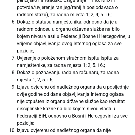
penzijsko i invalidsko osiguranje – PIO/MIO ili
potvrda/uvjerenje ranijeg/ranijih poslodavaca o
radnom stažu), za radna mjesta 1; 2; 4; 5. i 6;
Dokaz o statusu namještenika, odnosno da je u
radnom odnosu u organu državne službe na bilo
kojem nivou vlasti u Federaciji Bosne i Hercegovine, u
vrijeme objavljivanja ovog Internog oglasa za sve
pozicije;
Uvjerenje o položenom stručnom ispitu ispitu za
namještenike, za radna mjesta 1; 2; 5. i 6.;
Dokaz o poznavanju rada na računaru, za radna
mjesta 1; 2; 5. i 6;
Izjavu ovjerenu od nadležnog organa da u posljednje
dvije godine od dana objavljivanja Internog oglasa
nije otpušten iz organa državne službe kao rezultat
disciplinske kazne na bilo kojem nivou vlasti u
Federaciji BiH, odnosno u Bosni i Hercegovini
za sve
pozicije;
Izjavu ovjerenu od nadležnog organa da nije