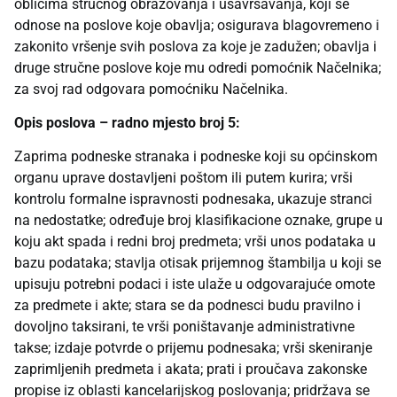
oblicima stručnog obrazovanja i usavršavanja, koji se
odnose na poslove koje obavlja; osigurava blagovremeno i
zakonito vršenje svih poslova za koje je zadužen; obavlja i
druge stručne poslove koje mu odredi pomoćnik Načelnika;
za svoj rad odgovara pomoćniku Načelnika.
Opis poslova – radno mjesto broj 5:
Zaprima podneske stranaka i podneske koji su općinskom
organu uprave dostavljeni poštom ili putem kurira; vrši
kontrolu formalne ispravnosti podnesaka, ukazuje stranci
na nedostatke; određuje broj klasifikacione oznake, grupe u
koju akt spada i redni broj predmeta; vrši unos podataka u
bazu podataka; stavlja otisak prijemnog štambilja u koji se
upisuju potrebni podaci i iste ulaže u odgovarajuće omote
za predmete i akte; stara se da podnesci budu pravilno i
dovoljno taksirani, te vrši poništavanje administrativne
takse; izdaje potvrde o prijemu podnesaka; vrši skeniranje
zaprimljenih predmeta i akata; prati i proučava zakonske
propise iz oblasti kancelarijskog poslovanja; pridržava se