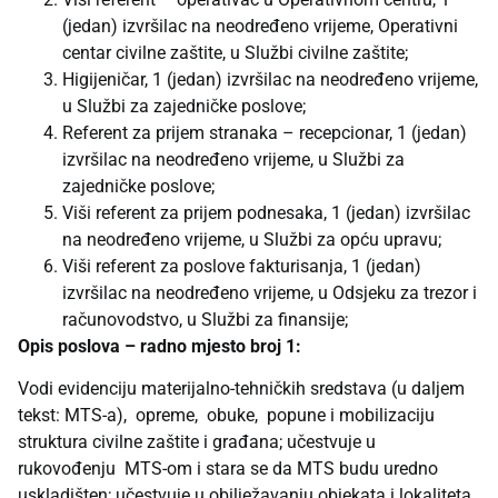
(jedan) izvršilac na neodređeno vrijeme, Operativni
centar civilne zaštite, u Službi civilne zaštite;
Higijeničar, 1 (jedan) izvršilac na neodređeno vrijeme,
u Službi za zajedničke poslove;
Referent za prijem stranaka – recepcionar, 1 (jedan)
izvršilac na neodređeno vrijeme, u Službi za
zajedničke poslove;
Viši referent za prijem podnesaka, 1 (jedan) izvršilac
na neodređeno vrijeme, u Službi za opću upravu;
Viši referent za poslove fakturisanja, 1 (jedan)
izvršilac na neodređeno vrijeme, u Odsjeku za trezor i
računovodstvo, u Službi za finansije;
Opis poslova – radno mjesto broj 1:
Vodi evidenciju materijalno-tehničkih sredstava (u daljem
tekst: MTS-a), opreme, obuke, popune i mobilizaciju
struktura civilne zaštite i građana; učestvuje u
rukovođenju MTS-om i stara se da MTS budu uredno
uskladišten; učestvuje u obilježavanju objekata i lokaliteta