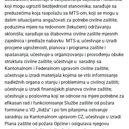
koji mogu ugroziti bezbjednost stanovnika; sarađuje sa
preduzećima koja raspolažu sa MTS-om, koji se mogu u
datim situacijama angažovati za potrebe civilne zaštite;
poduzima mjere na redovnom (tekućem) održavanju
skloništa; sarađuje sa štabovima civilne zaštite mjesnih
zajednica i predlaže nabavku MTS-a; učestvuje u izradi
procjene ugroženosti, planova i programa zaštite i
spašavanja; učestvuje u organizovanju i provođenju obuke
struktura civilne zaštite; učestvuje u saradnji sa
Kantonalnom i Federalnom upravom civilne zaštite;
učestvuje u izradi materijala kojima se vrši informisanje
nadležnih organa o stanju i problemima u civilnoj zaštiti;
učestvuje u izradi finansijskih planova civilne zaštite;
učestvuje u poslovima koji se odnose na mjere potrebne za
efikasan rad i funkcionisanje Službe zaštite od požara
formirane u VD „Ilidža“ i po tim pitanjima ostvaruje
saradnju sa Kantonalnom upravom CZ; učestvuje u izradi
Plana zaštite od požara Općine i osigurava njegovu