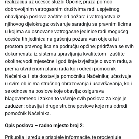
realizaciju uz učešće službi Općine; pruža pomoć
dobrovoljnim vatrogasnim društvima radi uspješnog
obavljanja poslova zaštite od požara i vatrogastva iz
njihovog djelokruga; ostvaruje saradnju sa pravnim licima
u kojima su osnovane vatrogasne jedinice radi mogućeg
učešća tih jedinica na gašenju požara van objekata i
prostora pravnog lica na području općine; pridržava se svih
dokumenata iz sistema upravljanja kvalitetom i zaštite
okoline; vodi mjesečne i godišnje izvještaje o svom radu, a
prema utvrđenom planu rada koji odredi pomoćnik
Načelnika i iste dostavlja pomoćniku Načelnika; učestvuje
u svim oblicima stručnog obrazovanja i usavršavanja, koji
se odnose na poslove koje obavlja; osigurava
blagovremeno i zakonito vršenje svih poslova za koje je
zadužen; obavlja i druge stručne poslove koje mu odredi
pomoćnik Načelnika.
Opis poslova – radno mjesto broj 2:
Prikuplja i sređuje prispjele informacije, te procjenjuje