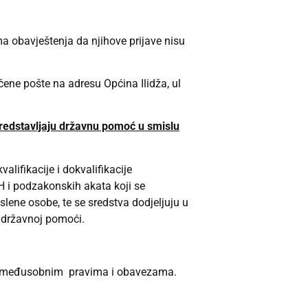
a obavještenja da njihove prijave nisu
čene pošte na adresu Općina Ilidža, ul
 predstavljaju državnu pomoć u smislu
lifikacije i dokvalifikacije
 i podzakonskih akata koji se
oslene osobe, te se sredstva dodjeljuju u
 državnoj pomoći.
e o međusobnim pravima i obavezama.