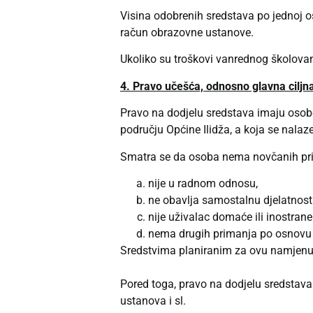
Visina odobrenih sredstava po jednoj oso
račun obrazovne ustanove.
Ukoliko su troškovi vanrednog školovanj
4.
Pravo učešća, odnosno glavna ciljna 
Pravo na dodjelu sredstava imaju osobe
području Općine Ilidža, a koja se nala
Smatra se da osoba nema novčanih pr
nije u radnom odnosu,
ne obavlja samostalnu djelatnost
nije uživalac domaće ili inostrane
nema drugih primanja po osnovu i
Sredstvima planiranim za ovu namjenu ne
Pored toga, pravo na dodjelu sredstava 
ustanova i sl.