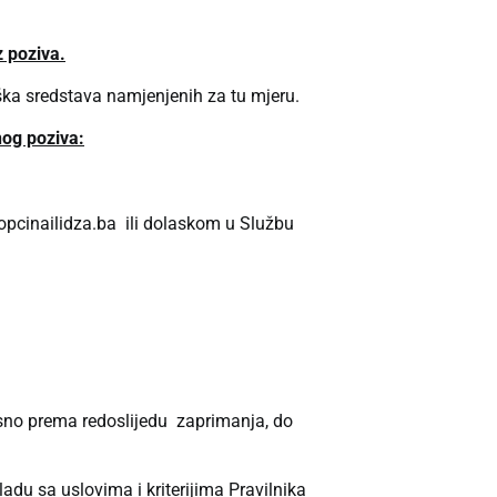
z poziva.
ška sredstava namjenjenih za tu mjeru.
og poziva:
opcinailidza.ba
ili dolaskom u Službu
osno prema redoslijedu zaprimanja, do
ladu sa uslovima i kriterijima Pravilnika