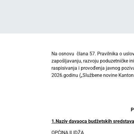
Na osnovu člana 57. Pravilnika o uslov
zapošljavanju, razvoju poduzetničke ini
raspisivanja i provođenja javnog poziv
2026.godinu („Službene novine Kantona 
P
1.Naziv davaoca budžetskih sredstav
OPĆINA ILIDŽA