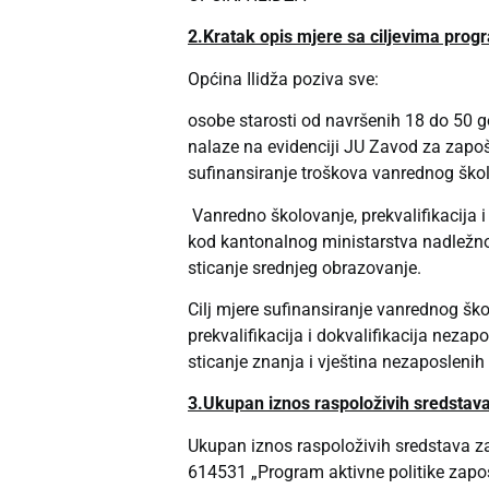
2.Kratak opis
mjere
sa ciljevima progr
Općina Ilidža poziva sve:
osobe starosti od navršenih 18 do 50 go
nalaze na evidenciji JU Zavod za zapoš
sufinansiranje troškova vanrednog školov
Vanredno školovanje, prekvalifikacija 
kod kantonalnog ministarstva nadležn
sticanje srednjeg obrazovanje.
Cilj mjere sufinansiranje vanrednog ško
prekvalifikacija i dokvalifikacija nez
sticanje znanja i vještina nezaposleni
3.Ukupan iznos raspoloživih sredstava,
Ukupan iznos raspoloživih sredstava z
614531 „Program aktivne politike zapošl