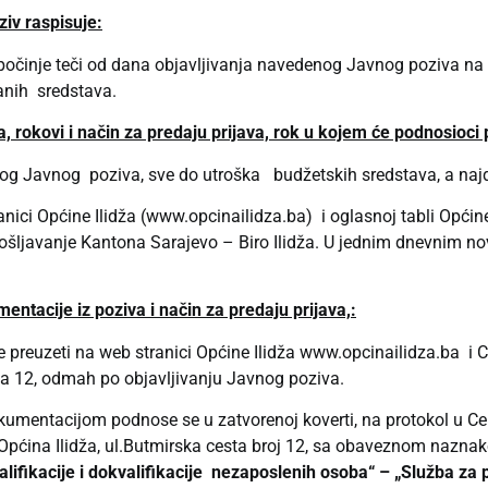
ziv raspisuje:
 počinje teči od dana objavljivanja navedenog Javnog poziva na 
ranih sredstava.
a, rokovi i način za predaju prijava, rok u kojem će podnosioci p
og Javnog poziva, sve do utroška budžetskih sredstava, a najd
anici Općine Ilidža (www.opcinailidza.ba) i oglasnoj tabli Općine
pošljavanje Kantona Sarajevo – Biro Ilidža. U jednim dnevnim no
mentacije iz poziva
i način za predaju prijava,
:
 preuzeti na web stranici Općine Ilidža
www.opcinailidza.ba
i 
esta 12, odmah po objavljivanju Javnog poziva.
umentacijom podnose se u zatvorenoj koverti, na protokol u Cen
 Općina Ilidža, ul.Butmirska cesta broj 12, sa obaveznom nazna
ifikacije i dokvalifikacije nezaposlenih osoba“ – „Služba za p