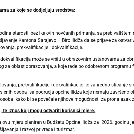
ama za koje se dodjeljuju sredstva:
dina starosti, bez ikakvih novčanih primanja, sa prebivalištem n
ljavanje Kantona Sarajevo – Biro Ilidža da se prijave za ostvar
anja, prekvalifikacije i dokvalifikacije.
i dokvalifikacija može se vršiti u obrazovnim ustanovama za obr
og za oblast obrazovanja, a koje rade po odobrenom programu 
lovanja, prekvalifikacije i dokvalifikacije je vanredno sticanje 
aposlenih osoba sa područja općine Ilidža koje nemaju završeno 
h osoba kako bi se povećale njihove mogućnosti za pronalazak 
 te iznos koji mogu ostvariti korisnici mjere:
a ovu mjeru planiran u Budžetu Općine Ilidža za 2026. godinu
javanja i razvoj privrede i turizma“.