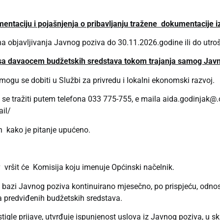
entaciju i pojašnjenja o pribavljanju tražene dokumentacije i
a objavljivanja Javnog poziva do 30.11.2026.godine ili do utro
 sa davaocem budžetskih sredstava tokom trajanja samog Javn
ogu se dobiti u Službi za privredu i lokalni ekonomski razvoj.
 se tražiti putem telefona 033 775-755, e maila
aida.godinjak@.
il/
in kako je pitanje upućeno.
iv vršit će Komisija koju imenuje Općinski načelnik.
a bazi Javnog poziva kontinuirano mjesečno, po prispjeću, odn
ška predviđenih budžetskih sredstava.
tigle prijave, utvrđuje ispunjenost uslova iz Javnog poziva, u sk