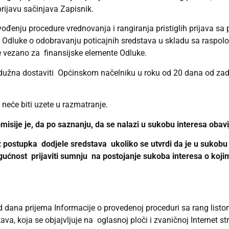
u prijavu sačinjava Zapisnik.
đenju procedure vrednovanja i rangiranja pristiglih prijava sa p
g Odluke o odobravanju poticajnih sredstava u skladu sa raspol
je vezano za finansijske elemente Odluke.
je dužna dostaviti Općinskom načelniku u roku od 20 dana od za
neće biti uzete u razmatranje.
ije je, da po saznanju, da se nalazi u sukobu interesa obavij
 iz postupka dodjele sredstava ukoliko se utvrdi da je u suko
ogućnost prijaviti sumnju na postojanje sukoba interesa o koji
 dana prijema Informacije o provedenoj proceduri sa rang listom
a, koja se objajvljuje na oglasnoj ploči i zvaničnoj Internet str