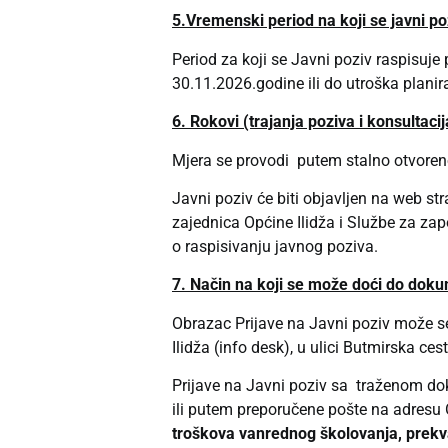
5.Vremenski period na koji se javni po
Period za koji se Javni poziv raspisuje
30.11.2026.godine ili do utroška plani
6. Rokovi (trajanja poziva i konsultacij
Mjera se provodi putem stalno otvoren
Javni poziv će biti objavljen na web str
zajednica Općine Ilidža i Službe za za
o raspisivanju javnog poziva.
7. Način na koji se može doći do doku
Obrazac Prijave na Javni poziv može se
Ilidža (info desk), u ulici Butmirska c
Prijave na Javni poziv sa traženom dok
ili putem preporučene pošte na adresu
troškova vanrednog školovanja, prekval