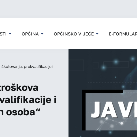
STI
OPĆINA
OPĆINSKO VIJEĆE
E-FORMULAR
kolovanja, prekvalifikacije i
troškova
lifikacije i
ih osoba“