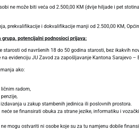
bi ne može biti veća od 2.500,00 KM (dvije hiljade i pet stotina)
a, prekvalifikacije i dokvalifikacije manji od 2.500,00 KM, Općin
grupa, potencijalni podnosioci prijava:
 starosti od navršenih 18 do 50 godina starosti, bez ikakvih no
ze na evidenciju JU Zavod za zapošljavanje Kantona Sarajevo – Bi
imanja ako:
 ličnim radom,
 penzije,
zdavanja u zakup stambenih jedinica ili poslovnih prostora.
će se finansirati obuka za strane jezike, informatiku i vozački 
ne mogu ostvariti ni osobe koje su za tu namjenu dobile finansij