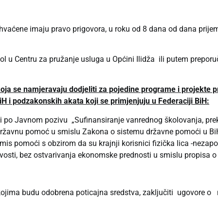
rihvaćene imaju pravo prigovora, u roku od 8 dana od dana prijem
l u Centru za pružanje usluga u Općini Ilidža ili putem preporu
koja se namjeravaju dodjeliti za pojedine programe i projekte
 i podzakonskih akata koji se primjenjuju u Federaciji BiH:
i po Javnom pozivu „Sufinansiranje vanrednog školovanja, prekva
državnu pomoć u smislu Zakona o sistemu državne pomoći u BiH
imis pomoći s obzirom da su krajnji korisnici fizička lica -nezap
vosti, bez ostvarivanja ekonomske prednosti u smislu propisa o
, kojima budu odobrena poticajna sredstva, zaključiti ugovor