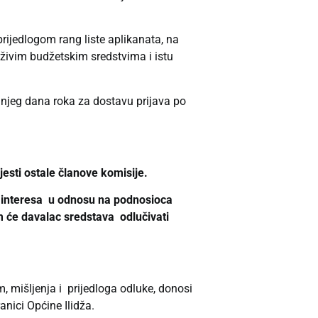
rijedlogom rang liste aplikanata, na
oživim budžetskim sredstvima i istu
dnjeg dana roka za dostavu prijava po
esti ostale članove komisije.
bu interesa u odnosu na podnosioca
m će davalac sredstava odlučivati
, mišljenja i prijedloga odluke, donosi
anici Općine Ilidža.