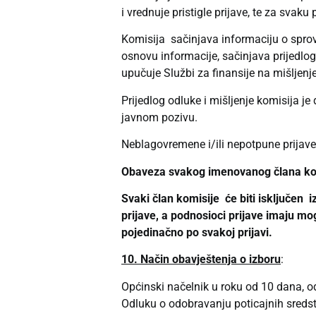
i vrednuje pristigle prijave, te za svak
Komisija sačinjava informaciju o sprovo
osnovu informacije, sačinjava prijedlo
upučuje Službi za finansije na mišljen
Prijedlog odluke i mišljenje komisija 
javnom pozivu.
Neblagovremene i/ili nepotpune prijave 
Obaveza svakog imenovanog člana komis
Svaki član komisije će biti isključen
prijave, a podnosioci prijave imaju m
pojedinačno po svakoj prijavi.
10. Način obavještenja o izboru
:
Općinski načelnik u roku od 10 dana, od
Odluku o odobravanju poticajnih sredstav