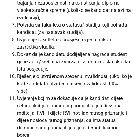
trajanja nezaposlenosti nakon sticanja diplome
visoke stručne spreme (ukoliko se kandidat nalazi na
evidenciji),
Potvrda sa fakulteta o statusu/ studiju koji pohađa
kandidat (za nastavak studija),
Uvjerenje fakulteta o prosjeku ocjena nakon
završetka studija,
Dokaz da je kandidatu dodijeljena nagrada student
generacije/srebrena značka ili zlatna značka ukoliko
istu posjeduje,
Rješenje o utvrđenom stepenu invalidnosti (ukoliko je
kod kandidata utvrđen stepen invalidnosti 60% i
više),
Uvjerenje kojim se dokazuje da je kandidat: dijete
šehida ili dijete poginulog borca ili dijete bez oba
roditelja, RVI ili dijete RVI, nosilac ratnog priznanja ili
dijete nosioca ratnog priznanja, da ima status
demobilisanog borca ili je dijete demobilisanog
borca.