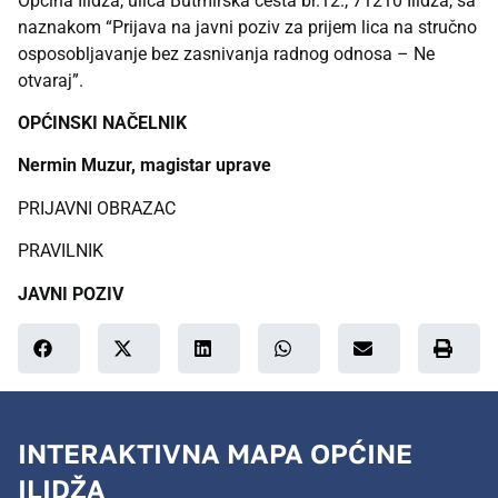
Općina Ilidža, ulica Butmirska cesta br.12., 71210 Ilidža, sa
naznakom “Prijava na javni poziv za prijem lica na stručno
osposobljavanje bez zasnivanja radnog odnosa – Ne
otvaraj”.
OPĆINSKI NAČELNIK
Nermin Muzur, magistar uprave
PRIJAVNI OBRAZAC
PRAVILNIK
JAVNI POZIV
INTERAKTIVNA MAPA OPĆINE
ILIDŽA