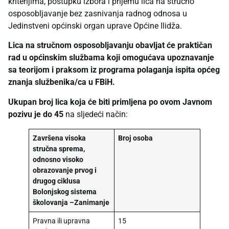
kriterijima, postupku izbora i prijemu lica na stručno
osposobljavanje bez zasnivanja radnog odnosa u
Jedinstveni općinski organ uprave Općine Ilidža.
Lica na stručnom osposobljavanju obavljat će praktičan
rad u općinskim službama koji omogućava upoznavanje
sa teorijom i praksom iz programa polaganja ispita općeg
znanja službenika/ca u FBiH.
Ukupan broj lica koja će biti primljena po ovom Javnom
pozivu je do 45
na sljedeći način:
Završena visoka
Broj osoba
stručna sprema,
odnosno visoko
obrazovanje prvog i
drugog ciklusa
Bolonjskog sistema
školovanja –
Zanimanje
Pravna ili upravna
15