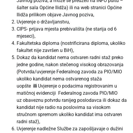
Javnog poziva, a može se preuzeti na INFO pultu –
šalter sala Općine Ilidža) ili na web stranici Općine
Ilidža prilikom objave Javnog poziva,
Uvjerenje o državljanstvu,
CIPS- prijava mjesta prebivališta (ne starija od 6
mjeseci),
Fakultetska diploma (nostrificirana diploma, ukoliko
fakultet nije završen u BiH),
Dokaz da kandidat nema ostvaren radni staž preko
jedne godine, nakon stečenog visokog obrazovanja
(Potvrda/uvjerenje Federalnog zavoda za PIO/MIO
ukoliko kandidat nema ostvarenog staža
uopšte
ili
Uvjerenje o podacima registrovanim u
matičnoj evidenciji Federalnog zavoda PIO/MIO
uz obaveznu potvrdu ranijeg poslodavca ili dokaz da
kandidat nije radio na poslovima sa visokom
stručnom spremom ukoliko kandidat ima ostvaren
radni staž),
Uvjerenje nadležne Službe za zapošljavaje o dužini