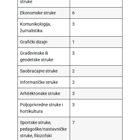
struke
Ekonomske struke
6
Komunikologija,
3
žurnalistika
Grafički dizajn
1
Građevinske ili
3
geodetske struke
Saobraćajne struke
2
Informatičke struke
2
Arhitektonske struke
3
Poljoprivredne struke i
3
hortikultura
Sportske struke,
7
pedagoške/nastavničke
struke, filozofski