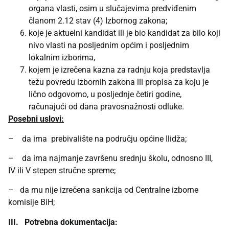
organa vlasti, osim u slučajevima predviđenim
članom 2.12 stav (4) Izbornog zakona;
koje je aktuelni kandidat ili je bio kandidat za bilo koji
nivo vlasti na posljednim općim i posljednim
lokalnim izborima,
kojem je izrečena kazna za radnju koja predstavlja
težu povredu izbornih zakona ili propisa za koju je
lično odgovorno, u posljednje četiri godine,
računajući od dana pravosnažnosti odluke.
Posebni uslovi:
– da ima prebivalište na području općine Ilidža;
– da ima najmanje završenu srednju školu, odnosno III,
IV ili V stepen stručne spreme;
– da mu nije izrečena sankcija od Centralne izborne
komisije BiH;
III. Potrebna dokumentacija: