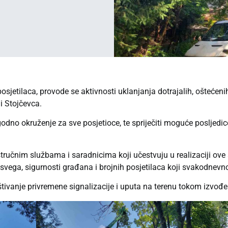
osjetilaca, provode se aktivnosti uklanjanja dotrajalih, oštećen
 i Stojčevca.
ugodno okruženje za sve posjetioce, te spriječiti moguće posljedi
ručnim službama i saradnicima koji učestvuju u realizaciji ove
e svega, sigurnosti građana i brojnih posjetilaca koji svakodnev
ivanje privremene signalizacije i uputa na terenu tokom izvođe