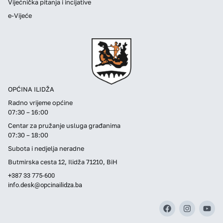
Vijećnička pitanja i incijative
e-Vijeće
OPĆINA ILIDŽA
Radno vrijeme općine
07:30 – 16:00
Centar za pružanje usluga građanima
07:30 – 18:00
Subota i nedjelja neradne
Butmirska cesta 12, Ilidža 71210, BiH
+387 33 775-600
info.desk@opcinailidza.ba