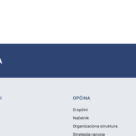
A
I
OPĆINA
O općini
Načelnik
Organizaciona struktura
Strategija razvoja