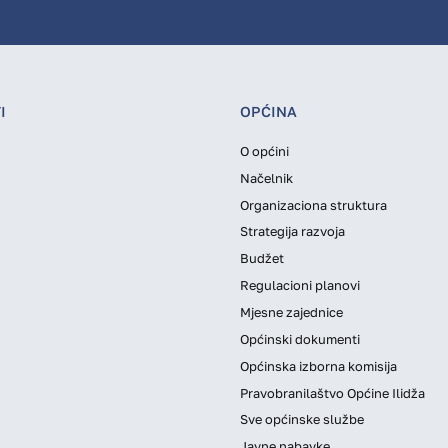
I
OPĆINA
O općini
Načelnik
Organizaciona struktura
Strategija razvoja
Budžet
Regulacioni planovi
Mjesne zajednice
Općinski dokumenti
Općinska izborna komisija
Pravobranilaštvo Općine Ilidža
Sve općinske službe
Javne nabavke