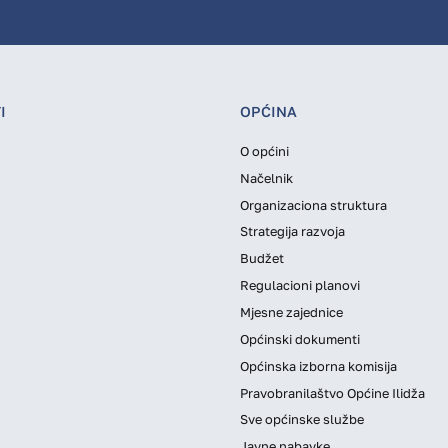
I
OPĆINA
O općini
Načelnik
Organizaciona struktura
Strategija razvoja
Budžet
Regulacioni planovi
Mjesne zajednice
Općinski dokumenti
Općinska izborna komisija
Pravobranilaštvo Općine Ilidža
Sve općinske službe
Javne nabavke