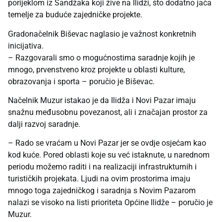
porijeklom iz Sandžaka koji žive na Ilidži, što dodatno jača
temelje za buduće zajedničke projekte.
Gradonačelnik Biševac naglasio je važnost konkretnih
inicijativa.
– Razgovarali smo o mogućnostima saradnje kojih je
mnogo, prvenstveno kroz projekte u oblasti kulture,
obrazovanja i sporta – poručio je Biševac.
Načelnik Muzur istakao je da Ilidža i Novi Pazar imaju
snažnu međusobnu povezanost, ali i značajan prostor za
dalji razvoj saradnje.
– Rado se vraćam u Novi Pazar jer se ovdje osjećam kao
kod kuće. Pored oblasti koje su već istaknute, u narednom
periodu možemo raditi i na realizaciji infrastrukturnih i
turističkih projekata. Ljudi na ovim prostorima imaju
mnogo toga zajedničkog i saradnja s Novim Pazarom
nalazi se visoko na listi prioriteta Općine Ilidže – poručio je
Muzur.