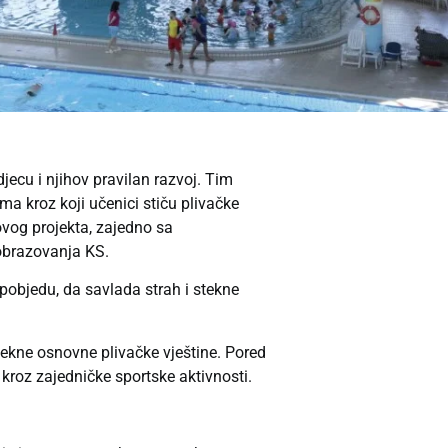
jecu i njihov pravilan razvoj. Tim
a kroz koji učenici stiču plivačke
ovog projekta, zajedno sa
 obrazovanja KS.
 pobjedu, da savlada strah i stekne
stekne osnovne plivačke vještine. Pored
e kroz zajedničke sportske aktivnosti.