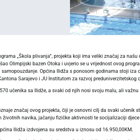
grama „Škola plivanja“, projekta koji ima veliki značaj za našu d
o Olimpijski bazen Otoka i uvjerio se u vrijednost ovog program
čaju samopouzdanje. Općina Ilidža s ponosom godinama stoji iza 
antona Sarajevo i JU Institutom za razvoj preduniverzitetskog
70 učenika sa Ilidže, a svaki od njih nosi svoju malu, ali važnu
znaje značaj ovog projekta, čiji je osnovni cilj da svaki učenik 
životnih navika, jačanju fizičke aktivnosti te socijalizaciji djec
 Općina Ilidža izdvojena su sredstva u iznosu od 16.950,00KM.