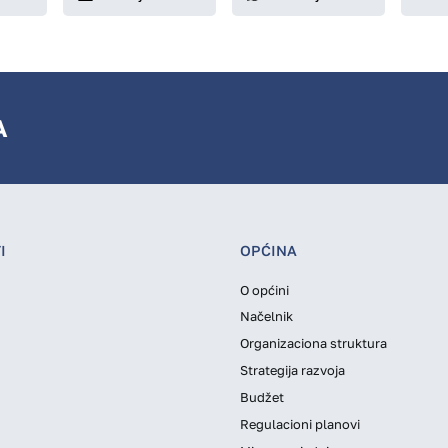
A
I
OPĆINA
O općini
Načelnik
Organizaciona struktura
Strategija razvoja
Budžet
Regulacioni planovi