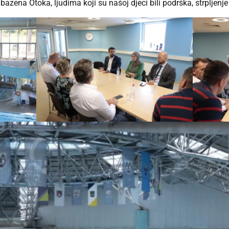
azena Otoka, ljudima koji su našoj djeci bili podrška, strpljenje