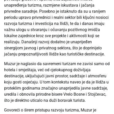
unapređenja turizma, razmjene iskustava i jačanja
privredne saradnje. Posebno je istaknuto da su u ranijem
periodu upravo privrednici i realni sektor bili ključni nosioci
razvoja turizma i investicija na Ilidži, te da i danas imaju
važnu ulogu u stvaranju i očuvanju pozitivnog imidža
lokalne zajednice kroz sve projekte i aktivnosti koji se
realizuju. Današnji razvoj dodatno je unaprijeđen
sinergijom javnog i privatnog sektora, što je doprinijelo
jačanju prepoznatljivosti Ilidže kao turističke destinacije.
Muzur je naglasio da savremeni turizam ne zavisi samo od
hotela i smještaja, već od cjelokupnog doživljaja
destinacije, uključujući javni prostor, sadržaje i atmosferu
koju gosti osjećaju. U tom kontekstu naveo je da je Ilidža u
proteklim godinama značajno unaprijedila javne sadržaje,
uredila i obnovila prirodne bisere Vrelo Bosne i Stojčevac,
što je direktno uticalo na duži boravak turista.
Govoreći o širem pristupu razvoju turizma, Muzur je