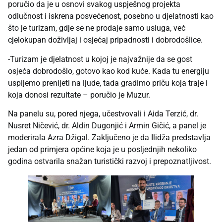
poručio da je u osnovi svakog uspješnog projekta
odlučnost i iskrena posvećenost, posebno u djelatnosti kao
što je turizam, gdje se ne prodaje samo usluga, već
cjelokupan doživljaj i osjećaj pripadnosti i dobrodošlice.
-Turizam je djelatnost u kojoj je najvažnije da se gost
osjeća dobrodošlo, gotovo kao kod kuće. Kada tu energiju
uspijemo prenijeti na ljude, tada gradimo priču koja traje i
koja donosi rezultate – poručio je Muzur.
Na panelu su, pored njega, učestvovali i Aida Terzić, dr.
Nusret Ničević, dr. Aldin Dugonjić i Armin Gičić, a panel je
moderirala Azra Džigal. Zaključeno je da Ilidža predstavlja
jedan od primjera općine koja je u posljednjih nekoliko
godina ostvarila snažan turistički razvoj i prepoznatljivost.